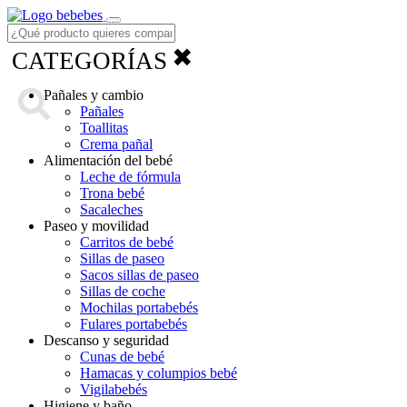
Menú
✖
CATEGORÍAS
Pañales y cambio
Pañales
Toallitas
Crema pañal
Alimentación del bebé
Leche de fórmula
Trona bebé
Sacaleches
Paseo y movilidad
Carritos de bebé
Sillas de paseo
Sacos sillas de paseo
Sillas de coche
Mochilas portabebés
Fulares portabebés
Descanso y seguridad
Cunas de bebé
Hamacas y columpios bebé
Vigilabebés
Higiene y baño