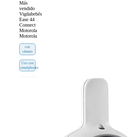
Más
vendido
Vigilabebés
Ease 44
Connect
Motorola
Motorola
con
cámara
Uso con
smartphones