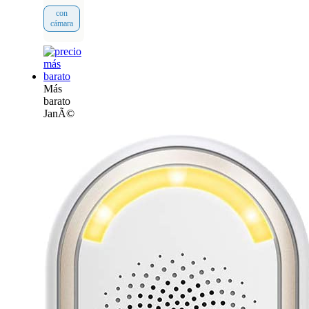
con
cámara
Más
barato
JanÃ©