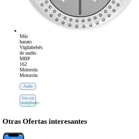
Más
barato
Vigilabebés
de audio
MBP
162
Motorola
Motorola
Audio
Uso con
smartphones
Otras Ofertas interesantes