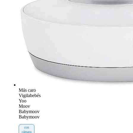
Más caro
Vigilabebés
Yoo
Moov
Babymoov
Babymoov
con
cámara