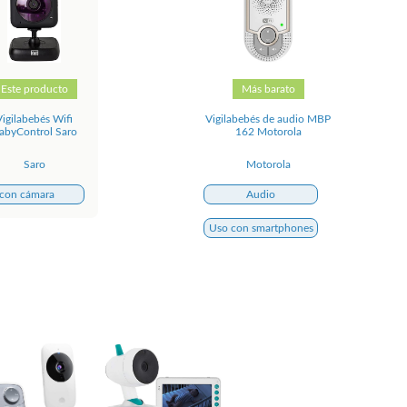
Este producto
Más barato
Vigilabebés Wifi
Vigilabebés de audio MBP
abyControl Saro
162 Motorola
Saro
Motorola
con cámara
Audio
Uso con smartphones