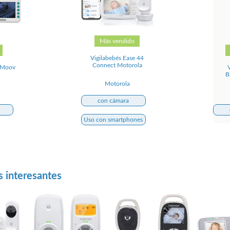
Más vendido
Vigilabebés Ease 44
Connect Motorola
o Moov
B
Motorola
con cámara
Uso con smartphones
s interesantes