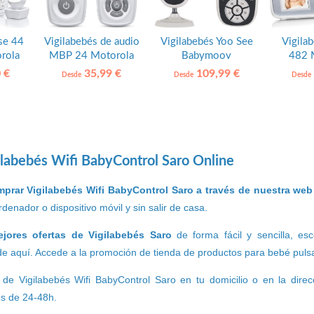
se 44
Vigilabebés de audio
Vigilabebés Yoo See
Vigila
rola
MBP 24 Motorola
Babymoov
482 
 €
35,99 €
109,99 €
Desde
Desde
Desde
labebés Wifi BabyControl Saro Online
prar Vigilabebés Wifi BabyControl Saro a través de nuestra web
denador o dispositivo móvil y sin salir de casa.
ejores ofertas de Vigilabebés Saro
de forma fácil y sencilla, e
e aquí. Accede a la promoción de tienda de productos para bebé pulsa
 de Vigilabebés Wifi BabyControl Saro en tu domicilio o en la dir
os de 24-48h.