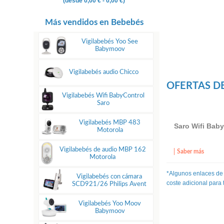
(desde
0,00 €
- 0,00 €)
Más vendidos en Bebebés
Vigilabebés Yoo See
Babymoov
Vigilabebés audio Chicco
OFERTAS DE
Vigilabebés Wifi BabyControl
Saro
Vigilabebés MBP 483
Saro Wifi Baby
Motorola
Vigilabebés de audio MBP 162
Saber más
Motorola
*Algunos enlaces de
Vigilabebés con cámara
coste adicional para
SCD921/26 Philips Avent
Vigilabebés Yoo Moov
Babymoov