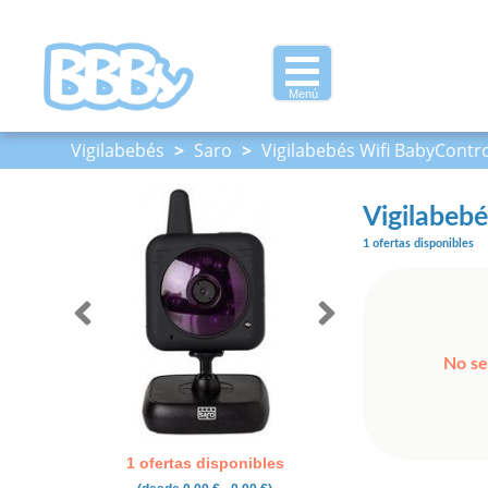
Menú
Vigilabebés
>
Saro
>
Vigilabebés Wifi BabyContr
Vigilabeb
1 ofertas disponibles
No se
1 ofertas disponibles