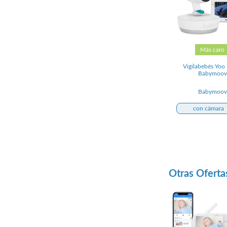
Más caro
Vigilabebés Yo
Babymoov
Babymoov
con cámara
Otras Oferta