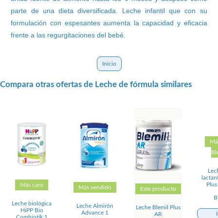
parte de una dieta diversificada. Leche infantil que con su
formulación con espesantes aumenta la capacidad y eficacia
frente a las regurgitaciones del bebé.
Inicio
Compara otras ofertas de Leche de fórmula similares
Má
Bl
Lec
lactan
Plus
Más caro
Más vendido
Este producto
B
Leche biológica
Leche Almirón
Leche Blemil Plus
HiPP Bio
Advance 1
AR
Combiotik 1