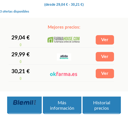
(desde
29,04 €
- 30,21 €)
3 ofertas disponibles
Mejores precios:
29,04 €
()
29,99 €
()
30,21 €
()
Más
Historial
información
precios