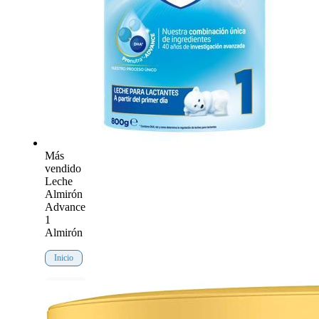
Más
vendido
Leche
Almirón
Advance
1
Almirón
Inicio