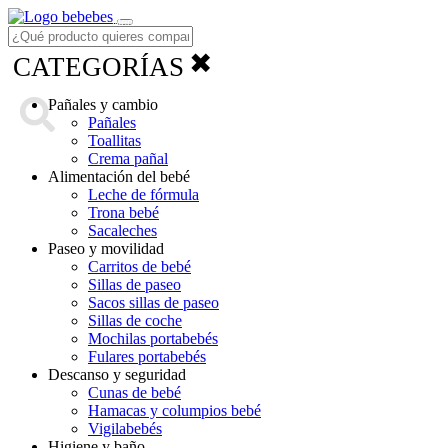
Menú
✖
CATEGORÍAS
Pañales y cambio
Pañales
Toallitas
Crema pañal
Alimentación del bebé
Leche de fórmula
Trona bebé
Sacaleches
Paseo y movilidad
Carritos de bebé
Sillas de paseo
Sacos sillas de paseo
Sillas de coche
Mochilas portabebés
Fulares portabebés
Descanso y seguridad
Cunas de bebé
Hamacas y columpios bebé
Vigilabebés
Higiene y baño