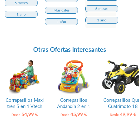
6 meses
6 meses
Musicales
1 año
1 año
1 año
Otras Ofertas interesantes
Correpasillos Maxi
Correpasillos
Correpasillos Qu
tren 5 en 1 Vtech
Andandín 2 en 1
Cuatrimoto 18
Vtech
meses HOMCO
54,99 €
45,99 €
49,99 €
Desde
Desde
Desde