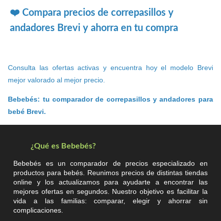
❤️ Compara precios de correpasillos y
andadores Brevi y ahorra en tu compra
Consulta las ofertas activas y encuentra hoy el modelo Brevi
mejor valorado al mejor precio.
Bebebés: tu comparador de correpasillos y andadores para
bebé Brevi.
¿Qué es Bebebés?
Bebebés es un comparador de precios especializado en
productos para bebés. Reunimos precios de distintas tiendas
online y los actualizamos para ayudarte a encontrar las
mejores ofertas en segundos. Nuestro objetivo es facilitar la
vida a las familias: comparar, elegir y ahorrar sin
complicaciones.