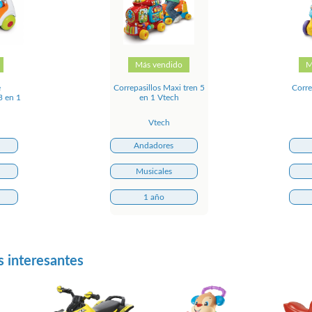
Más vendido
M
e
Correpasillos Maxi tren 5
Corre
3 en 1
en 1 Vtech
Vtech
Andadores
Musicales
1 año
s interesantes