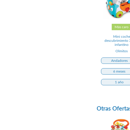
Más caro
Mini coch
descubrimiento 
infantino
Olmitos
Andadores
6 meses
1 año
Otras Oferta