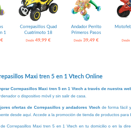
os
Correpasillos Quad
Andador Perrito
Motofeb
n 1
Cuatrimoto 18
Primeros Pasos
meses HOMCOM
Fisher Price
 €
49,99 €
39,49 €
Desde
Desde
Desde
epasillos Maxi tren 5 en 1 Vtech Online
prar Correpasillos Maxi tren 5 en 1 Vtech a través de nuestra we
denador o dispositivo móvil y sin salir de casa.
jores ofertas de Correpasillos y andadores Vtech
de forma fácil y
ente desde aquí. Accede a la promoción de tienda de productos para b
de Correpasillos Maxi tren 5 en 1 Vtech en tu domicilio o en la di