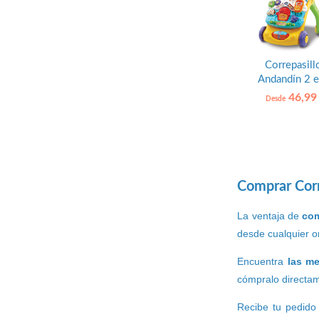
Correpasill
Andandín 2 e
Vtech
46,99
Desde
Comprar Corr
La ventaja de
com
desde cualquier or
Encuentra
las me
cómpralo directam
Recibe tu pedido 