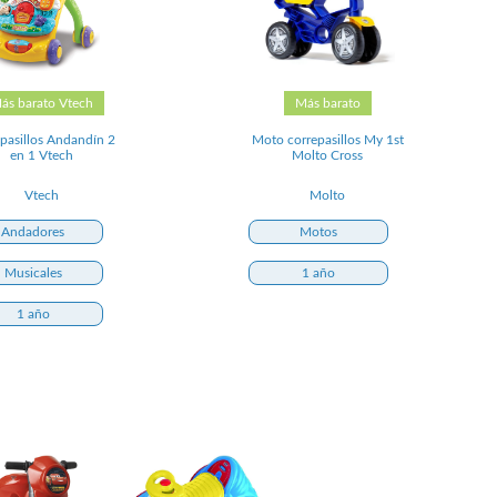
ás barato Vtech
Más barato
pasillos Andandín 2
Moto correpasillos My 1st
en 1 Vtech
Molto Cross
Vtech
Molto
Andadores
Motos
Musicales
1 año
1 año