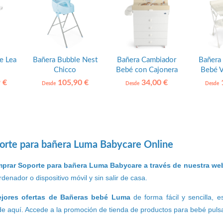
e Lea
Bañera Bubble Nest
Bañera Cambiador
Bañera
Chicco
Bebé con Cajonera
Bebé V
Asia Cam
 €
105,90 €
34,00 €
1
Desde
Desde
Desde
orte para bañera Luma Babycare Online
prar Soporte para bañera Luma Babycare a través de nuestra we
denador o dispositivo móvil y sin salir de casa.
ejores ofertas de Bañeras bebé Luma
de forma fácil y sencilla, 
e aquí. Accede a la promoción de tienda de productos para bebé pulsa