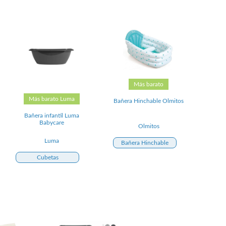
Más barato
Más barato Luma
Bañera Hinchable Olmitos
Bañera infantil Luma
Babycare
Olmitos
Luma
Bañera Hinchable
Cubetas