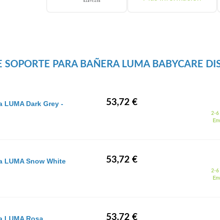
E SOPORTE PARA BAÑERA LUMA BABYCARE DI
53,72 €
a LUMA Dark Grey -
2-6 
Env
53,72 €
ra LUMA Snow White
2-6 
Env
53,72 €
ra LUMA Rosa