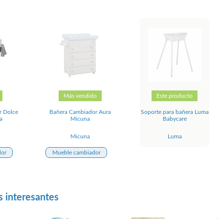
Más vendido
Este producto
r Dolce
Bañera Cambiador Aura
Soporte para bañera Luma
a
Micuna
Babycare
Micuna
Luma
dor
Mueble cambiador
s interesantes