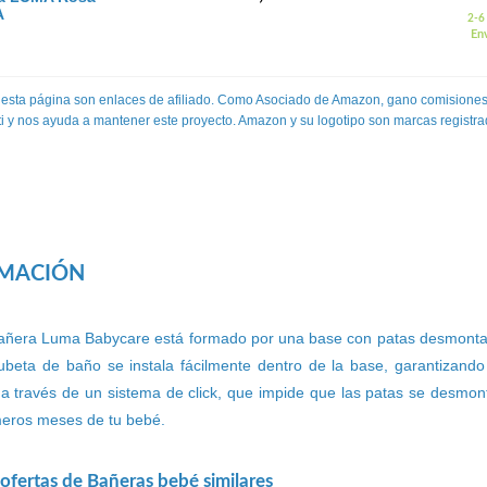
A
2-6 
Env
 esta página son enlaces de afiliado. Como Asociado de Amazon, gano comisiones
 ti y nos ayuda a mantener este proyecto. Amazon y su logotipo son marcas registra
RMACIÓN
bañera Luma Babycare está formado por una base con patas desmonta
ubeta de baño se instala fácilmente dentro de la base, garantizand
 a través de un sistema de click, que impide que las patas se desmo
imeros meses de tu bebé.
ofertas de Bañeras bebé similares