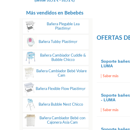
(desde
53,72 €
- 53,72 €)
Más vendidos en Bebebés
Bañera Plegable Lea
Plastimyr
OFERTAS D
Bañera Tubby Plastimyr
Bañera Cambiador Cuddle &
Bubble Chicco
Soporte bañer
LUMA
Bañera Cambiador Bebé Volare
Cam
Saber más
Bañera Flexible Flow Plastimyr
Soporte bañe
- LUMA
Bañera Bubble Nest Chicco
Saber más
Bañera Cambiador Bebé con
Cajonera Asia Cam
Soporte bañe