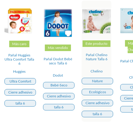
Má
Este producto
Más caro
Más vendido
Che
Pañal Chelino
Pañal Huggies
Pañal Dodot Bebé
Nature Talla 6
Ultra Comfort Talla
Pañal Ch
seco Talla 6
6
Chelino
Huggies
Dodot
Ch
Nature
Ultra Comfort
Bebé-Seco
C
Ecológicos
Cierre adhesivo
Cierre adhesivo
Cierr
Cierre adhesivo
talla 6
talla 6
t
talla 6