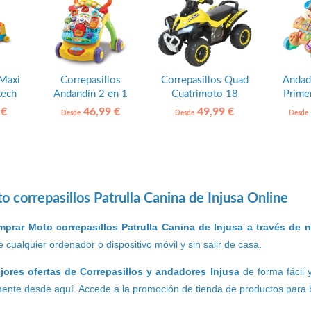
 Maxi
Correpasillos
Correpasillos Quad
Andad
tech
Andandín 2 en 1
Cuatrimoto 18
Prime
Vtech
meses HOMCOM
Fish
 €
46,99 €
49,99 €
Desde
Desde
Desde
 correpasillos Patrulla Canina de Injusa Online
mprar Moto correpasillos Patrulla Canina de Injusa a través de 
 cualquier ordenador o dispositivo móvil y sin salir de casa.
jores ofertas de Correpasillos y andadores Injusa
de forma fácil 
ente desde aquí. Accede a la promoción de tienda de productos para b