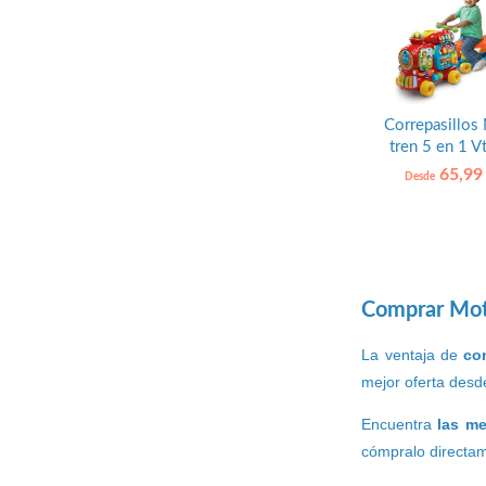
Correpasillos
tren 5 en 1 V
65,99
Desde
Comprar Moto
La ventaja de
co
mejor oferta desde
Encuentra
las me
cómpralo directam