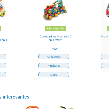
Más vendido
e
Correpasillos Maxi tren 5
Moto c
3 en 1
en 1 Vtech
C
Vtech
Andadores
Musicales
1 año
s interesantes