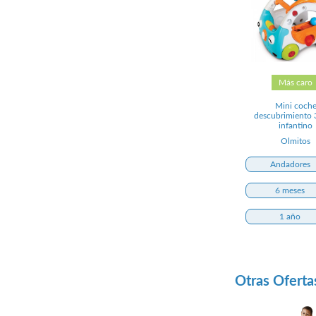
Más caro
Mini coch
descubrimiento 
infantino
Olmitos
Andadores
6 meses
1 año
Otras Oferta