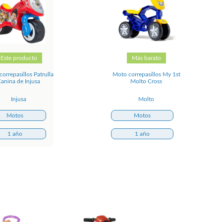
Este producto
Más barato
orrepasillos Patrulla
Moto correpasillos My 1st
anina de Injusa
Molto Cross
Injusa
Molto
Motos
Motos
1 año
1 año