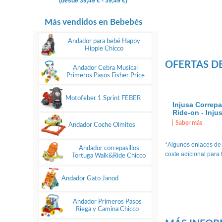
(desde
39,49 €
- 39,49 €)
Más vendidos en Bebebés
Andador para bebé Happy
Hippie Chicco
OFERTAS D
Andador Cebra Musical
Primeros Pasos Fisher Price
Motofeber 1 Sprint FEBER
Injusa Correpa
Ride-on - Inju
Saber más
Andador Coche Olmitos
*Algunos enlaces de
Andador correpasillos
coste adicional para
Tortuga Walk&Ride Chicco
Andador Gato Janod
Andador Primeros Pasos
Riega y Camina Chicco