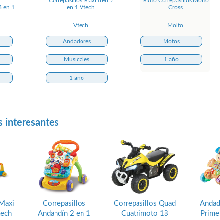
e
Correpasillos Maxi tren 5
Moto Correpasillos Molto
3 en 1
en 1 Vtech
Cross
Vtech
Molto
Andadores
Motos
Musicales
1 año
1 año
s interesantes
 Maxi
Correpasillos
Correpasillos Quad
Andad
tech
Andandín 2 en 1
Cuatrimoto 18
Prime