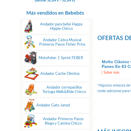
(desde
32,99 €
- 32,99 €)
Más vendidos en Bebebés
Andador para bebé Happy
Hippie Chicco
OFERTAS D
Andador Cebra Musical
Primeros Pasos Fisher Price
Motofeber 1 Sprint FEBER
Molto Clásico 
Paseo En 63 C
Saber más
Andador Coche Olmitos
*Algunos enlaces de
Andador correpasillos
coste adicional para
Tortuga Walk&Ride Chicco
Andador Gato Janod
Andador Primeros Pasos
Riega y Camina Chicco