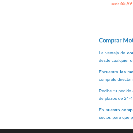
65,99
Desde
Comprar Moto
La ventaja de
co
desde cualquier or
Encuentra
las me
cómpralo directam
Recibe tu pedido 
de plazos de 24-4
En nuestro
compa
sector, para que 