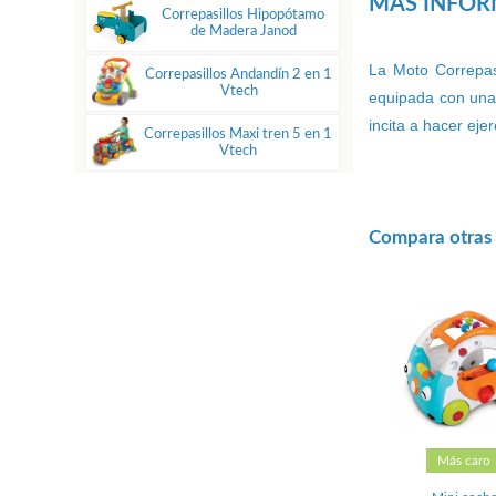
MÁS INFO
Correpasillos Hipopótamo
de Madera Janod
La Moto Correpas
Correpasillos Andandín 2 en 1
Vtech
equipada con unas
incita a hacer eje
Correpasillos Maxi tren 5 en 1
Vtech
Compara otras o
Más caro