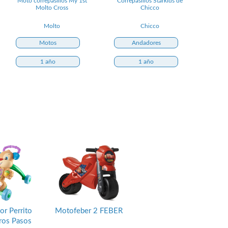
Moto correpasillos My 1st
Correpasillos Starkids de
Molto Cross
Chicco
Molto
Chicco
Motos
Andadores
1 año
1 año
or Perrito
Motofeber 2 FEBER
ros Pasos