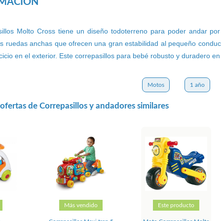
RMACIÓN
illos Molto Cross tiene un diseño todoterreno para poder andar por
 ruedas anchas que ofrecen una gran estabilidad al pequeño conductor y
rcicio en el exterior. Este correpasillos para bebé robusto y duradero
Motos
1 año
fertas de Correpasillos y andadores similares
Más vendido
Este producto