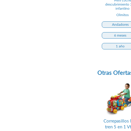
Mini coch
descubrimiento 
infantino
Olmitos
Andadores
6 meses
1 año
Otras Oferta
Correpasillos
tren 5 en 1 V