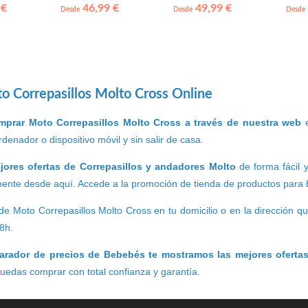
Vtech
meses HOMCOM
Fish
 €
46,99 €
49,99 €
Desde
Desde
Desde
 Correpasillos Molto Cross Online
mprar Moto Correpasillos Molto Cross a través de nuestra web
e
denador o dispositivo móvil y sin salir de casa.
jores ofertas de Correpasillos y andadores Molto
de forma fácil y
ente desde aquí. Accede a la promoción de tienda de productos para b
de Moto Correpasillos Molto Cross en tu domicilio o en la dirección 
8h.
rador de precios de Bebebés te mostramos las mejores oferta
puedas comprar con total confianza y garantía.