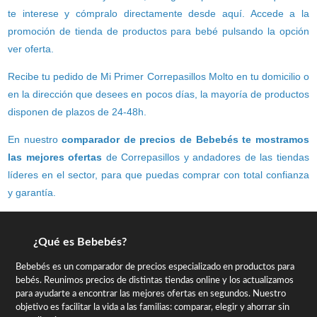
te interese y cómpralo directamente desde aquí. Accede a la
promoción de tienda de productos para bebé pulsando la opción
ver oferta.
Recibe tu pedido de Mi Primer Correpasillos Molto en tu domicilio o
en la dirección que desees en pocos días, la mayoría de productos
disponen de plazos de 24-48h.
En nuestro
comparador de precios de Bebebés te mostramos
las mejores ofertas
de Correpasillos y andadores de las tiendas
líderes en el sector, para que puedas comprar con total confianza
y garantía.
¿Qué es Bebebés?
Bebebés es un comparador de precios especializado en productos para
bebés. Reunimos precios de distintas tiendas online y los actualizamos
para ayudarte a encontrar las mejores ofertas en segundos. Nuestro
objetivo es facilitar la vida a las familias: comparar, elegir y ahorrar sin