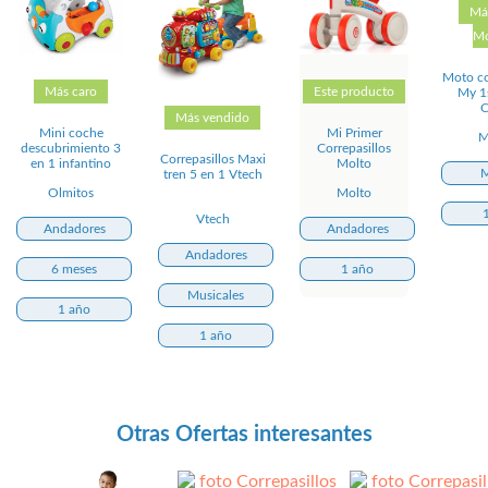
Má
Mo
Moto co
Más caro
Este producto
My 1
C
Más vendido
Mini coche
Mi Primer
M
descubrimiento 3
Correpasillos
Correpasillos Maxi
en 1 infantino
Molto
M
tren 5 en 1 Vtech
Olmitos
Molto
Vtech
Andadores
Andadores
Andadores
6 meses
1 año
Musicales
1 año
1 año
Otras Ofertas interesantes