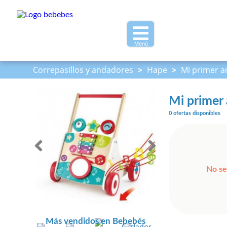
Menú
Correpasillos y andadores
>
Hape
>
Mi primer 
Mi primer
0 ofertas disponibles
No se
Más vendidos en Bebebés
Andador