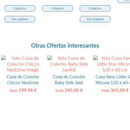
Colecho
Colecho
Colecho
De madera
De madera
Otras Ofertas interesantes
Cuna de Colecho
Cuna de Colecho
Cuna New Little S
Chicco Next2me
Baby Side Jané
Micuna 120 x 60
Magic
199,98 €
245,00 €
365,00 €
Desde
Desde
Desde