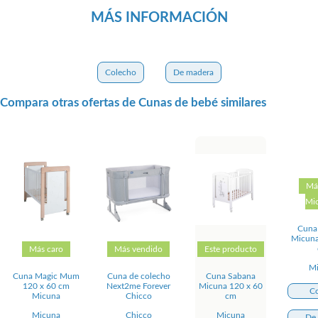
MÁS INFORMACIÓN
Colecho
De madera
Compara otras ofertas de Cunas de bebé similares
Má
Mi
Cuna
Micuna
Más caro
Más vendido
Este producto
M
Cuna Magic Mum
Cuna de colecho
Cuna Sabana
120 x 60 cm
Next2me Forever
Micuna 120 x 60
C
Micuna
Chicco
cm
Micuna
Chicco
Micuna
De