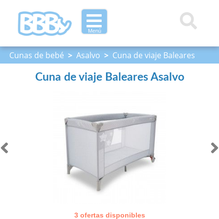
Menú
Cunas de bebé
>
Asalvo
>
Cuna de viaje Baleares
Asalvo
Cuna de viaje Baleares Asalvo
3 ofertas disponibles