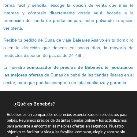
forma fácil y sencilla, escoge la opción de venta que más te
interese y cómpralo directamente desde aquí. Accede a la
promoción de tienda de productos para bebé pulsando la opción
ver oferta.
Recibe tu pedido de Cuna de viaje Baleares Asalvo en tu domicilio
o en la dirección que desees en pocos días, la mayoría de
productos disponen de plazos de 24-48h.
En nuestro
comparador de precios de Bebebés te mostramos
las mejores ofertas
de Cunas de bebé de las tiendas líderes en el
sector, para que puedas comprar con total confianza y garantía.
¿Qué es Bebebés?
Bebebés es un comparador de precios especializado en productos para
bebés. Reunimos precios de distintas tiendas online y los actualizamos
para ayudarte a encontrar las mejores ofertas en segundos. Nuestro
objetivo es facilitar la vida a las familias: comparar, elegir y ahorrar sin