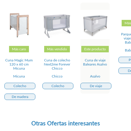
Más
Parqu
viaj
Bab
Más caro
Más vendido
Este producto
Bab
P
Cuna Magic Mum
Cuna de colecho
Cuna de viaje
120 x 60 cm
Next2me Forever
Baleares Asalvo
Micuna
Chicco
De
Micuna
Chicco
Asalvo
Colecho
Colecho
De viaje
De madera
Otras Ofertas interesantes