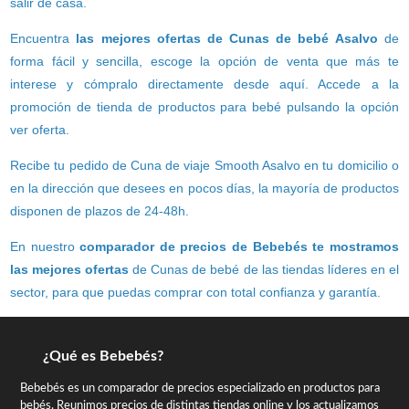
salir de casa.
Encuentra
las mejores ofertas de Cunas de bebé Asalvo
de
forma fácil y sencilla, escoge la opción de venta que más te
interese y cómpralo directamente desde aquí. Accede a la
promoción de tienda de productos para bebé pulsando la opción
ver oferta.
Recibe tu pedido de Cuna de viaje Smooth Asalvo en tu domicilio o
en la dirección que desees en pocos días, la mayoría de productos
disponen de plazos de 24-48h.
En nuestro
comparador de precios de Bebebés te mostramos
las mejores ofertas
de Cunas de bebé de las tiendas líderes en el
sector, para que puedas comprar con total confianza y garantía.
¿Qué es Bebebés?
Bebebés es un comparador de precios especializado en productos para
bebés. Reunimos precios de distintas tiendas online y los actualizamos