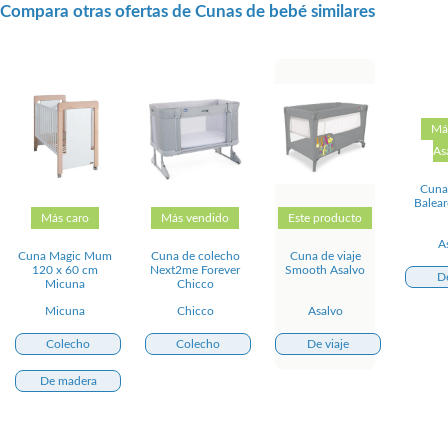
Compara otras ofertas de Cunas de bebé similares
Má
As
Cuna 
Balear
Más caro
Más vendido
Este producto
A
Cuna Magic Mum
Cuna de colecho
Cuna de viaje
120 x 60 cm
Next2me Forever
Smooth Asalvo
De
Micuna
Chicco
Micuna
Chicco
Asalvo
Colecho
Colecho
De viaje
De madera