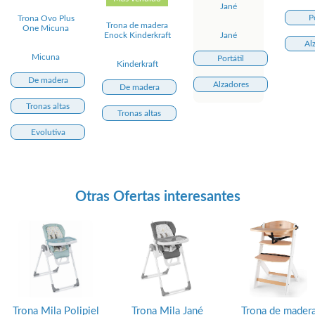
Jané
P
Trona Ovo Plus
Trona de madera
One Micuna
Jané
Enock Kinderkraft
Al
Micuna
Portátil
Kinderkraft
De madera
Alzadores
De madera
Tronas altas
Tronas altas
Evolutiva
Otras Ofertas interesantes
Trona Mila Polipiel
Trona Mila Jané
Trona de mader