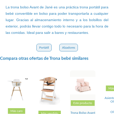
La trona bolso Avant de Jané es una práctica trona portátil para
bebé convertible en bolso para poder transportarla a cualquier
lugar. Gracias al almacenamiento interno y a los bolsillos del
exterior, podrás llevar contigo todo lo necesario para la hora de
las comidas. Ideal para salir a bares y restaurantes.
Portátil
Alzadores
Compara otras ofertas de Trona bebé similares
Más
Asient
Ol
Este producto
Más caro
Ol
Trona Bolso Avant
Más vendido