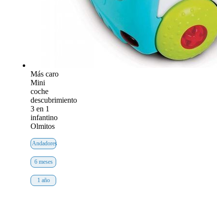
Más caro
Mini
coche
descubrimiento
3 en 1
infantino
Olmitos
Andadores
6 meses
1 año