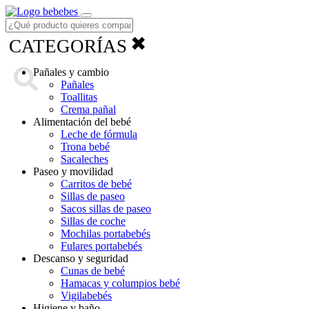
Menú
✖
CATEGORÍAS
Pañales y cambio
Pañales
Toallitas
Crema pañal
Alimentación del bebé
Leche de fórmula
Trona bebé
Sacaleches
Paseo y movilidad
Carritos de bebé
Sillas de paseo
Sacos sillas de paseo
Sillas de coche
Mochilas portabebés
Fulares portabebés
Descanso y seguridad
Cunas de bebé
Hamacas y columpios bebé
Vigilabebés
Higiene y baño