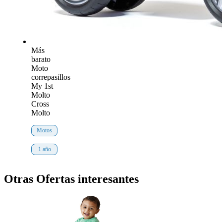
Más
barato
Moto
correpasillos
My 1st
Molto
Cross
Molto
Motos
1 año
Otras Ofertas interesantes