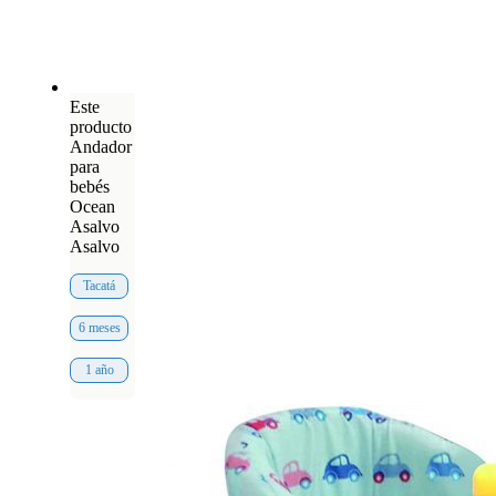
Este
producto
Andador
para
bebés
Ocean
Asalvo
Asalvo
Tacatá
6 meses
1 año