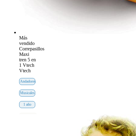
Más
vendido
Correpasillos
Maxi
tren 5 en
1 Vtech
Vtech
Andadores
Musicales
1 año