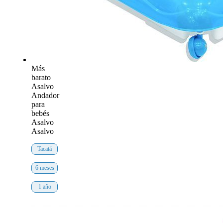
Más
barato
Asalvo
Andador
para
bebés
Asalvo
Asalvo
Tacatá
6 meses
1 año