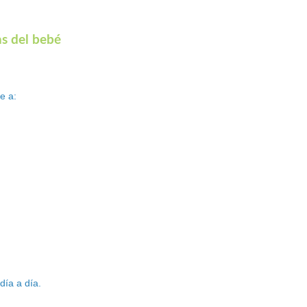
s del bebé
e a:
día a día.