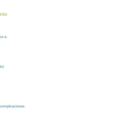
ento
os a:
lo)
 complicaciones.