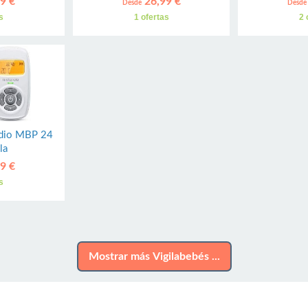
9 €
26,99 €
Desde
Desde
s
1 ofertas
2 
udio MBP 24
la
9 €
s
Mostrar más Vigilabebés ...