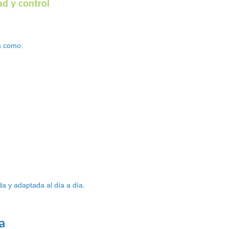
ad y control
s como:
a y adaptada al día a día.
a