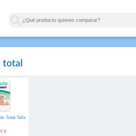
 total
o Total Talla
9 €