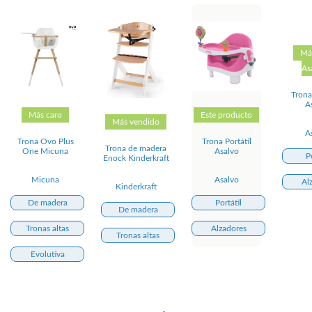
Má
As
Trona
A
Más caro
Este producto
Más vendido
A
Trona Ovo Plus
Trona Portátil
Trona de madera
One Micuna
Asalvo
P
Enock Kinderkraft
Micuna
Asalvo
Al
Kinderkraft
De madera
Portátil
De madera
Tronas altas
Alzadores
Tronas altas
Evolutiva