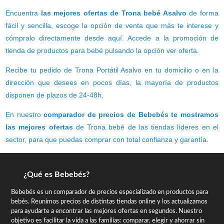
Encuentra
las mejores ofertas de Trona bebé Asalvo
de forma
fácil y sencilla, escoge la opción de venta que más te interese y
cómpralo directamente desde aquí. Accede a la promoción de
tienda de productos para bebé pulsando la opción ver oferta.
Recibe tu pedido de Trona Portátil Asalvo en tu domicilio o en la
dirección que desees en pocos días, la mayoría de productos
disponen de plazos de 24-48h.
En nuestro
comparador de precios de Bebebés te mostramos
las mejores ofertas
de Trona bebé de las tiendas líderes en el
sector, para que puedas comprar con total confianza y garantía.
¿Qué es Bebebés?
Bebebés es un comparador de precios especializado en productos para
bebés. Reunimos precios de distintas tiendas online y los actualizamos
para ayudarte a encontrar las mejores ofertas en segundos. Nuestro
objetivo es facilitar la vida a las familias: comparar, elegir y ahorrar sin