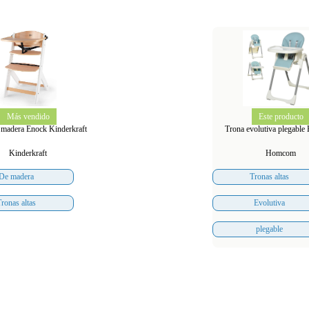
Más vendido
Este producto
 madera Enock Kinderkraft
Trona evolutiva plegabl
Kinderkraft
Homcom
De madera
Tronas altas
Tronas altas
Evolutiva
plegable