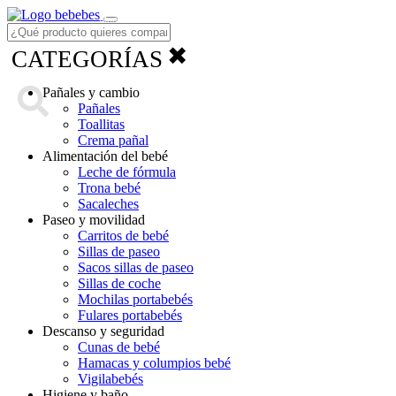
Menú
✖
CATEGORÍAS
Pañales y cambio
Pañales
Toallitas
Crema pañal
Alimentación del bebé
Leche de fórmula
Trona bebé
Sacaleches
Paseo y movilidad
Carritos de bebé
Sillas de paseo
Sacos sillas de paseo
Sillas de coche
Mochilas portabebés
Fulares portabebés
Descanso y seguridad
Cunas de bebé
Hamacas y columpios bebé
Vigilabebés
Higiene y baño