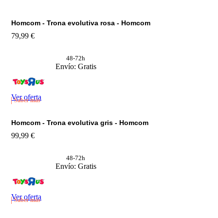
Homcom - Trona evolutiva rosa - Homcom
79,99 €
48-72h
Envío: Gratis
Ver oferta
Saber más
Homcom - Trona evolutiva gris - Homcom
99,99 €
48-72h
Envío: Gratis
Ver oferta
Saber más