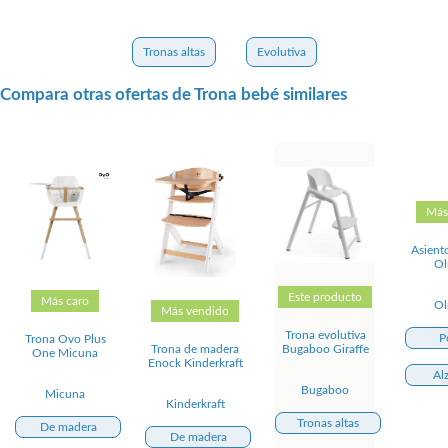
Tronas altas
Evolutiva
Compara otras ofertas de Trona bebé similares
Más
Asient
Ol
Este producto
Más caro
Ol
Más vendido
Trona evolutiva
P
Trona Ovo Plus
Bugaboo Giraffe
Trona de madera
One Micuna
Enock Kinderkraft
Al
Bugaboo
Micuna
Kinderkraft
Tronas altas
De madera
De madera