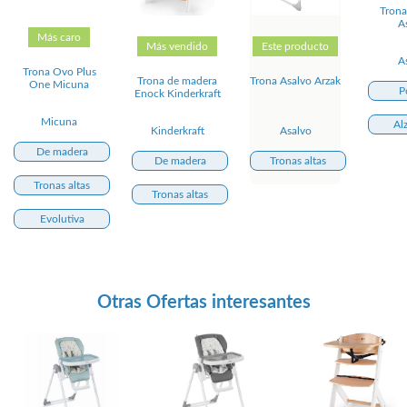
Trona
A
Más caro
Más vendido
Este producto
A
Trona Ovo Plus
Trona de madera
Trona Asalvo Arzak
One Micuna
P
Enock Kinderkraft
Micuna
Al
Kinderkraft
Asalvo
De madera
De madera
Tronas altas
Tronas altas
Tronas altas
Evolutiva
Otras Ofertas interesantes