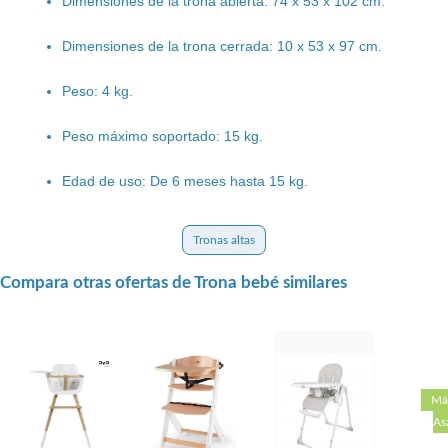
Dimensiones de la trona abierta: 74 x 53 x 102 cm.
Dimensiones de la trona cerrada: 10 x 53 x 97 cm.
Peso: 4 kg.
Peso máximo soportado: 15 kg.
Edad de uso: De 6 meses hasta 15 kg.
Tronas altas
Compara otras ofertas de Trona bebé similares
Má
As