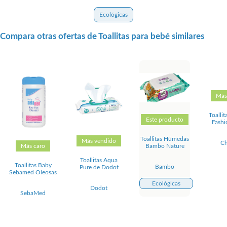
Ecológicas
Compara otras ofertas de Toallitas para bebé similares
Más
Toallit
Este producto
Fash
Toallitas Húmedas
Más vendido
Ch
Bambo Nature
Más caro
Toallitas Aqua
Toallitas Baby
Bambo
Pure de Dodot
Sebamed Oleosas
Ecológicas
Dodot
SebaMed