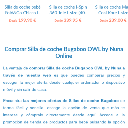
Silla de coche bebé
Silla de coche i-Spin
Silla de coche Ma
Fold&Go Chicco i-
360 Joie i-size (40-
Cosi Kore i-siz
size (100-150cm)
105cm)
(100-150cm)
199,90 €
339,95 €
239,00 €
Desde
Desde
Desde
Comprar Silla de coche Bugaboo OWL by Nuna
Online
La ventaja de
comprar Silla de coche Bugaboo OWL by Nuna a
través de nuestra web
es que puedes comparar precios y
escoger la mejor oferta desde cualquier ordenador o dispositivo
móvil y sin salir de casa.
Encuentra
las mejores ofertas de Sillas de coche Bugaboo
de
forma fácil y sencilla, escoge la opción de venta que más te
interese y cómpralo directamente desde aquí. Accede a la
promoción de tienda de productos para bebé pulsando la opción