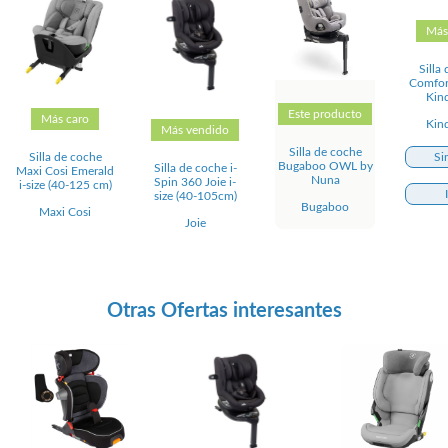
Más
Silla
Comfort
Kind
Este producto
Más caro
Kind
Más vendido
Silla de coche
Silla de coche
Si
Bugaboo OWL by
Silla de coche i-
Maxi Cosi Emerald
Nuna
Spin 360 Joie i-
i-size (40-125 cm)
size (40-105cm)
Bugaboo
Maxi Cosi
Joie
Otras Ofertas interesantes