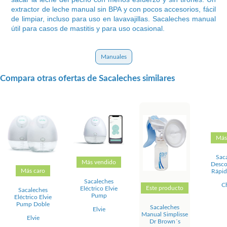
extractor de leche manual sin BPA y con pocos accesorios, fácil
de limpiar, incluso para uso en lavavajillas. Sacaleches manual
útil para casos de mastitis y para uso ocasional.
Manuales
Compara otras ofertas de Sacaleches similares
Más
Sac
Más vendido
Desco
Más caro
Rápid
Sacaleches
C
Este producto
Eléctrico Elvie
Sacaleches
Pump
Eléctrico Elvie
Pump Doble
Sacaleches
Elvie
Manual Simplisse
Elvie
Dr Brown´s