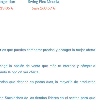
ngestión
Swing Flex Medela
a Chicco
13,05 €
160,57 €
Desde
b
es que puedes comparar precios y escoger la mejor oferta
escoge la opción de venta que más te interese y cómpralo
ndo la opción ver oferta.
rección que desees en pocos días, la mayoría de productos
de Sacaleches de las tiendas líderes en el sector, para que