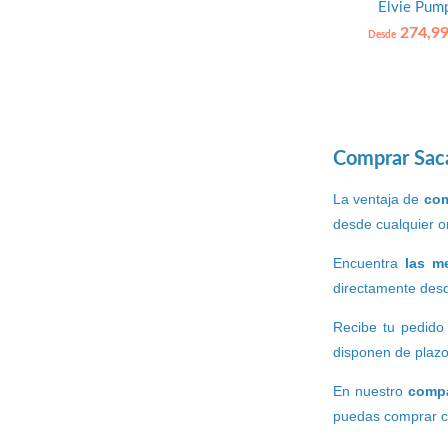
Elvie Pum
274,99
Desde
Comprar Saca
La ventaja de
com
desde cualquier or
Encuentra
las m
directamente desd
Recibe tu pedido
disponen de plaz
En nuestro
compa
puedas comprar co