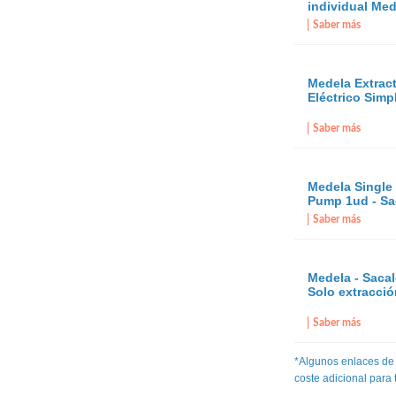
individual Me
Saber más
Medela Extrac
Eléctrico Simp
Medela
Saber más
Medela Single 
Pump 1ud - Sa
Sacaleches
Saber más
Medela - Sacal
Solo extracci
Saber más
*Algunos enlaces de
coste adicional para