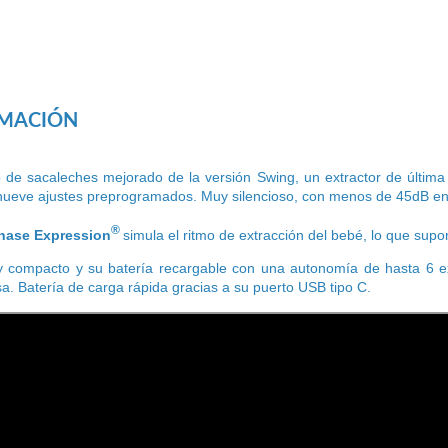
RMACIÓN
 de sacaleches mejorado de la versión Swing, un extractor de última 
nueve ajustes preprogramados. Muy silencioso, con menos de 45dB en 
®
hase Expression
simula el ritmo de extracción del bebé, lo que su
 y compacto y su batería recargable con una autonomía de hasta 6 
sa. Batería de carga rápida gracias a su puerto USB tipo C.