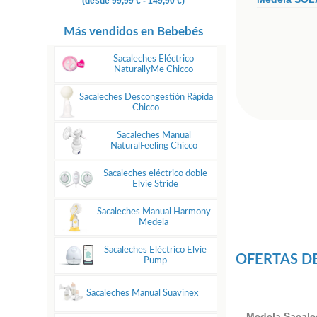
(desde
99,99 €
- 149,90 €)
Más vendidos en Bebebés
Sacaleches Eléctrico
NaturallyMe Chicco
Sacaleches Descongestión Rápida
Chicco
Sacaleches Manual
NaturalFeeling Chicco
Sacaleches eléctrico doble
Elvie Stride
Sacaleches Manual Harmony
Medela
Sacaleches Eléctrico Elvie
OFERTAS D
Pump
Sacaleches Manual Suavinex
Medela Sacale