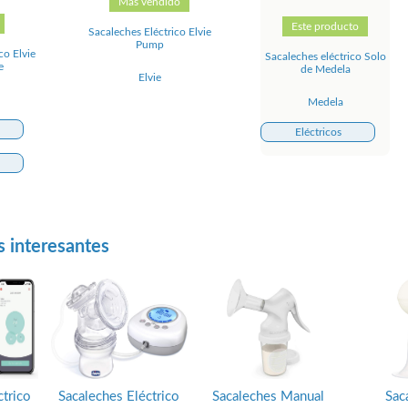
Más vendido
Este producto
Sacaleches Eléctrico Elvie
Pump
co Elvie
Sacaleches eléctrico Solo
e
de Medela
Elvie
Medela
Eléctricos
s interesantes
ctrico
Sacaleches Eléctrico
Sacaleches Manual
Sac