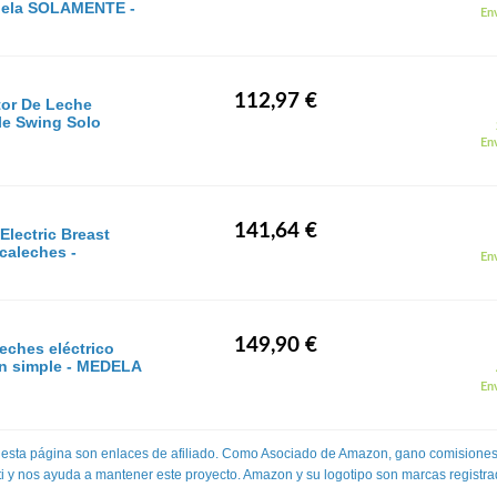
dela SOLAMENTE -
Env
112,97 €
tor De Leche
le Swing Solo
Env
141,64 €
Electric Breast
caleches -
Env
149,90 €
eches eléctrico
ón simple - MEDELA
Env
 esta página son enlaces de afiliado. Como Asociado de Amazon, gano comisiones
 ti y nos ayuda a mantener este proyecto. Amazon y su logotipo son marcas registra