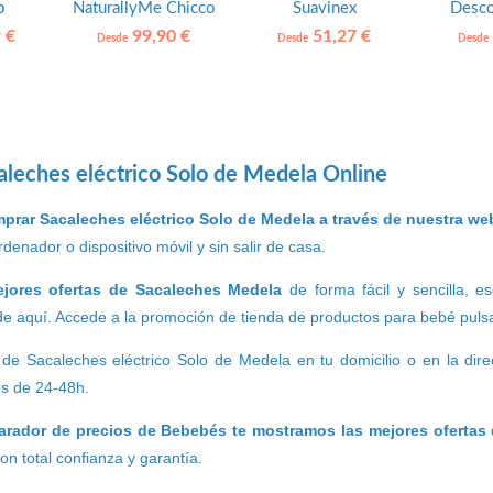
p
NaturallyMe Chicco
Suavinex
Desco
Rápid
 €
99,90 €
51,27 €
Desde
Desde
Desde
leches eléctrico Solo de Medela Online
prar Sacaleches eléctrico Solo de Medela a través de nuestra we
denador o dispositivo móvil y sin salir de casa.
ejores ofertas de Sacaleches Medela
de forma fácil y sencilla, 
e aquí. Accede a la promoción de tienda de productos para bebé pulsa
 de Sacaleches eléctrico Solo de Medela en tu domicilio o en la di
os de 24-48h.
rador de precios de Bebebés te mostramos las mejores ofertas
n total confianza y garantía.