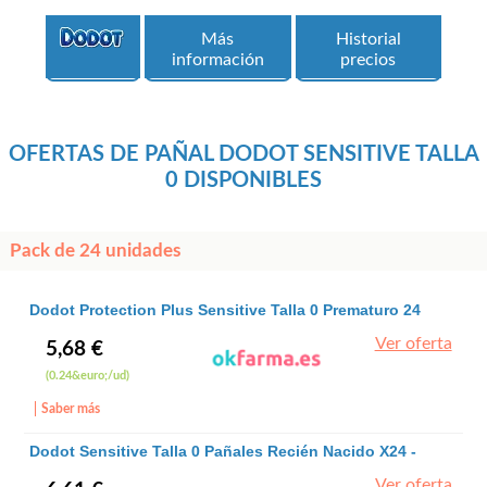
Más
Historial
información
precios
OFERTAS DE PAÑAL DODOT SENSITIVE TALLA
0 DISPONIBLES
Pack de 24 unidades
Dodot Protection Plus Sensitive Talla 0 Prematuro 24
Uds Dodot
Ver oferta
5,68 €
(0.24&euro;/ud)
Saber más
Dodot Sensitive Talla 0 Pañales Recién Nacido X24 -
Dodot - Dodot
Ver oferta