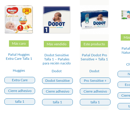
Más
Más caro
Más vendido
Este producto
Pañal
Natur
Pañal Huggies
Dodot Sensitive
Pañal Dodot Pro
Extra Care Talla 1
Talla 1 – Pañales
Sensitive + Talla 1
para recién nacido
Ch
Huggies
Dodot
Dodot
N
Extra Care
Dodot Sensitive
Pro Sensitive +
Eco
Cierre adhesivo
Cierre adhesivo
Cierre adhesivo
Cierr
talla 1
talla 1
talla 1
t