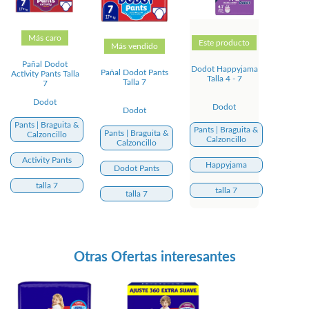
Más caro
Este producto
Más vendido
Pañal Dodot
Dodot Happyjama
Pañal Dodot Pants
Activity Pants Talla
Talla 4 - 7
Talla 7
7
Dodot
Dodot
Dodot
Pants | Braguita &
Pants | Braguita &
Pants | Braguita &
Calzoncillo
Calzoncillo
Calzoncillo
Activity Pants
Happyjama
Dodot Pants
talla 7
talla 7
talla 7
Otras Ofertas interesantes