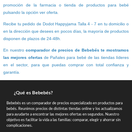
promoción de la farmacia o tienda de productos para bebé
pulsando la opción ver oferta.
Recibe tu pedido de Dodot Happyjama Talla 4 - 7 en tu domicilio o
en la dirección que desees en pocos días, la mayoría de productos
disponen de plazos de 24-48h.
En nuestro
comparador de precios de Bebebés te mostramos
las mejores ofertas
de Pañales para bebé de las tiendas líderes
en el sector, para que puedas comprar con total confianza y
garantía.
¿Qué es Bebebés?
Bebebés es un comparador de precios especializado en productos para
bebés. Reunimos precios de distintas tiendas online y los actualizamos
para ayudarte a encontrar las mejores ofertas en segundos. Nuestro
objetivo es facilitar la vida a las familias: comparar, elegir y ahorrar sin
complicaciones.