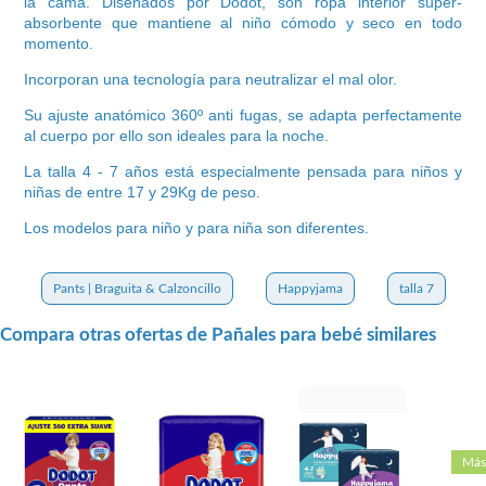
la cama. Diseñados por Dodot, son ropa interior super-
absorbente que mantiene al niño cómodo y seco en todo
momento.
Incorporan una tecnología para neutralizar el mal olor.
Su ajuste anatómico 360º anti fugas, se adapta perfectamente
al cuerpo por ello son ideales para la noche.
La talla 4 - 7 años está especialmente pensada para niños y
niñas de entre 17 y 29Kg de peso.
Los modelos para niño y para niña son diferentes.
Pants | Braguita & Calzoncillo
Happyjama
talla 7
Compara otras ofertas de Pañales para bebé similares
Más