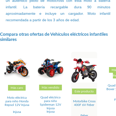
un auténtico piloto de motocross con esta moto a batería
infantil. La batería recargable dura 90 minutos
aproximadamente e incluye un cargador. Moto infantil
recomendada a partir de los 3 años de edad.
Compara otras ofertas de Vehículos eléctricos infantiles
similares
Má
Fe
Quad 
Más vendido
Más caro
Boxer 
Este producto
Quad eléctrico
Moto eléctrica
F
para niño
para niño Honda
Motorbike Cross
Spiderman 12V
Repsol 12V Injusa
400F 6V Feber
Injusa
Injusa
Injusa
Feber