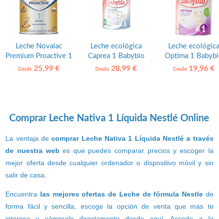
Leche Novalac
Leche ecológica
Leche ecológic
Premium Proactive 1
Caprea 1 Babybio
Optima 1 Babyb
25,99 €
28,99 €
19,96 €
Desde
Desde
Desde
Comprar Leche Nativa 1 Líquida Nestlé Online
La ventaja de
comprar Leche Nativa 1 Líquida Nestlé a través
de nuestra web
es que puedes comparar precios y escoger la
mejor oferta desde cualquier ordenador o dispositivo móvil y sin
salir de casa.
Encuentra
las mejores ofertas de Leche de fórmula Nestle
de
forma fácil y sencilla, escoge la opción de venta que más te
interese y cómpralo directamente desde aquí. Accede a la