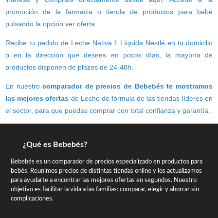
promoción de la farmacia o tienda de productos para bebé
pulsando la opción ver oferta.
Recibe tu pedido de Leche Nativa 1 Líquida Nestlé en tu domicilio
o en la dirección que desees en pocos días, la mayoría de
productos disponen de plazos de 24-48h.
En nuestro
comparador de precios de Bebebés te mostramos
las mejores ofertas
de Leche de fórmula de las tiendas líderes en
el sector, para que puedas comprar con total confianza y garantía.
¿Qué es Bebebés?
Bebebés es un comparador de precios especializado en productos para
bebés. Reunimos precios de distintas tiendas online y los actualizamos
para ayudarte a encontrar las mejores ofertas en segundos. Nuestro
objetivo es facilitar la vida a las familias: comparar, elegir y ahorrar sin
complicaciones.