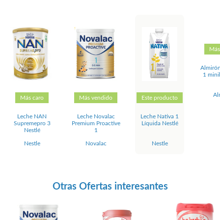
Más
Almirón
1 mini
Al
Más caro
Más vendido
Este producto
Leche NAN
Leche Novalac
Leche Nativa 1
Supremepro 3
Premium Proactive
Líquida Nestlé
Nestlé
1
Nestle
Novalac
Nestle
Otras Ofertas interesantes