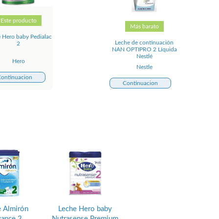
Este producto
Más barato
 Hero baby Pedialac
Leche de continuación
2
NAN OPTIPRO 2 Líquida
Nestlé
Hero
Nestle
ontinuacion
Continuacion
 Almirón
Leche Hero baby
ance 2
Nutrasense Premium