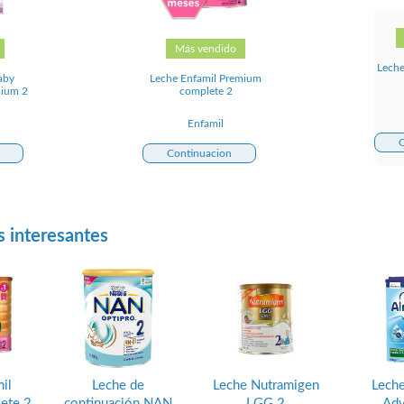
Más vendido
Leche
aby
Leche Enfamil Premium
mium 2
complete 2
Enfamil
C
Continuacion
s interesantes
il
Leche de
Leche Nutramigen
Leche
ete 2
continuación NAN
LGG 2
Adv