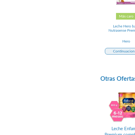
Más caro
Leche Hero b
Nutrasense Pre
Hero
Continuacion
Otras Oferta
Leche Enfam
Premium compl