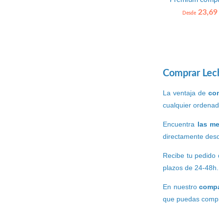
23,69
Desde
Comprar Lech
La ventaja de
com
cualquier ordenado
Encuentra
las me
directamente desd
Recibe tu pedido 
plazos de 24-48h.
En nuestro
compa
que puedas compra