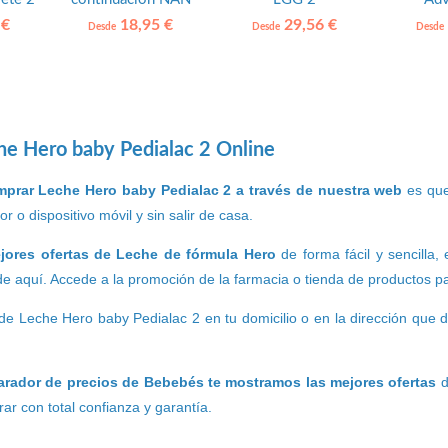
OPTIPRO 2 Nestlé
 €
18,95 €
29,56 €
Desde
Desde
Desde
e Hero baby Pedialac 2 Online
prar Leche Hero baby Pedialac 2 a través de nuestra web
es que
r o dispositivo móvil y sin salir de casa.
jores ofertas de Leche de fórmula Hero
de forma fácil y sencilla
e aquí. Accede a la promoción de la farmacia o tienda de productos pa
de Leche Hero baby Pedialac 2 en tu domicilio o en la dirección que
rador de precios de Bebebés te mostramos las mejores ofertas
d
r con total confianza y garantía.