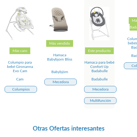
Má
Bada
Colum
bebés
Más vendido
Bad
Más caro
Este producto
Hamaca
Bad
Babybjorn Bliss
Columpio para
Hamaca para bebé
Co
bebé Gironanna
Confort Up
Evo Cam
Badabulle
Babybjörn
Cam
Badabulle
Mecedora
Columpios
Mecedora
Multifunción
Otras Ofertas interesantes