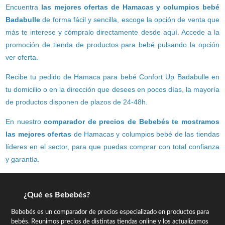
Encuentra
las mejores ofertas de Hamacas y columpios bebé
Badabulle
de forma fácil y sencilla, escoge la opción de venta que
más te interese y cómpralo directamente desde aquí. Accede a la
promoción de tienda de productos para bebé pulsando la opción
ver oferta.
Recibe tu pedido de Hamaca para bebé Confort Up Badabulle en
tu domicilio o en la dirección que desees en pocos días, la mayoría
de productos disponen de plazos de 24-48h.
En nuestro
comparador de precios de Bebebés te mostramos
las mejores ofertas
de Hamacas y columpios bebé de las tiendas
líderes en el sector, para que puedas comprar con total confianza
y garantía.
¿Qué es Bebebés?
Bebebés es un comparador de precios especializado en productos para
bebés. Reunimos precios de distintas tiendas online y los actualizamos