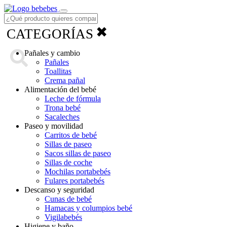
Menú
✖
CATEGORÍAS
Pañales y cambio
Pañales
Toallitas
Crema pañal
Alimentación del bebé
Leche de fórmula
Trona bebé
Sacaleches
Paseo y movilidad
Carritos de bebé
Sillas de paseo
Sacos sillas de paseo
Sillas de coche
Mochilas portabebés
Fulares portabebés
Descanso y seguridad
Cunas de bebé
Hamacas y columpios bebé
Vigilabebés
Higiene y baño