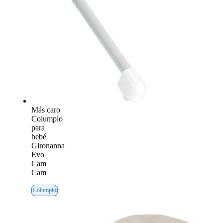
Más caro
Columpio
para
bebé
Gironanna
Evo
Cam
Cam
Columpios