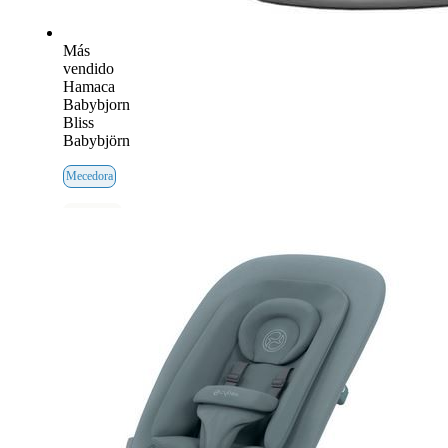
Más
vendido
Hamaca
Babybjorn
Bliss
Babybjörn
Mecedora