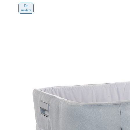
De
madera