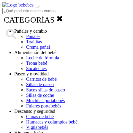
Menú
✖
CATEGORÍAS
Pañales y cambio
Pañales
Toallitas
Crema pañal
Alimentación del bebé
Leche de fórmula
Trona bebé
Sacaleches
Paseo y movilidad
Carritos de bebé
Sillas de paseo
Sacos sillas de paseo
Sillas de coche
Mochilas portabebés
Fulares portabebés
Descanso y seguridad
Cunas de bebé
Hamacas y columpios bebé
Vigilabebés
Higiene y baño