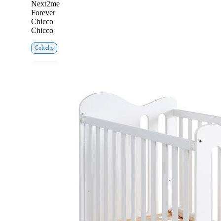
Next2me
Forever
Chicco
Chicco
Colecho