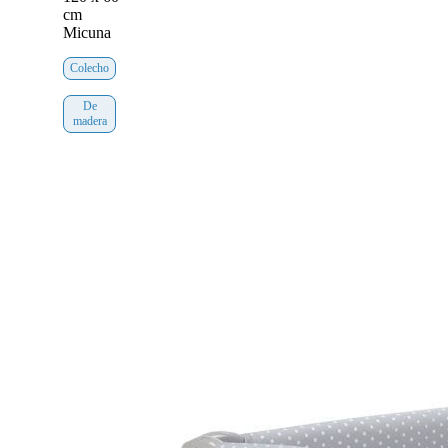
cm
Micuna
Colecho
De
madera