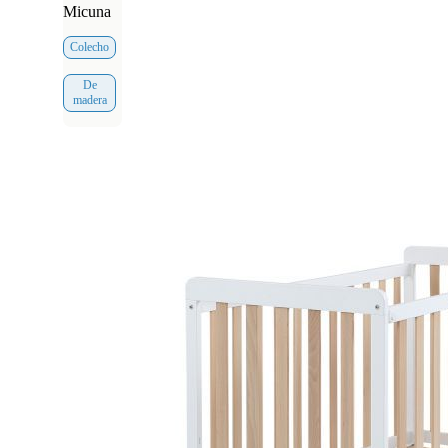
Micuna
Colecho
De
madera