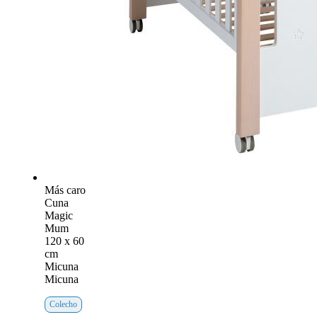
Más caro
Cuna
Magic
Mum
120 x 60
cm
Micuna
Micuna
Colecho