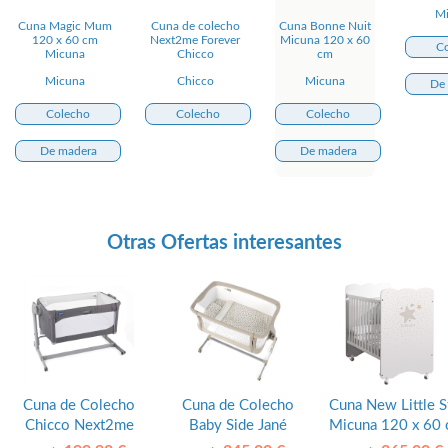
M
Cuna Magic Mum
Cuna de colecho
Cuna Bonne Nuit
120 x 60 cm
Next2me Forever
Micuna 120 x 60
C
Micuna
Chicco
cm
Micuna
Chicco
Micuna
De
Colecho
Colecho
Colecho
De madera
De madera
Otras Ofertas interesantes
Cuna de Colecho
Cuna de Colecho
Cuna New Little S
Chicco Next2me
Baby Side Jané
Micuna 120 x 60
Magic