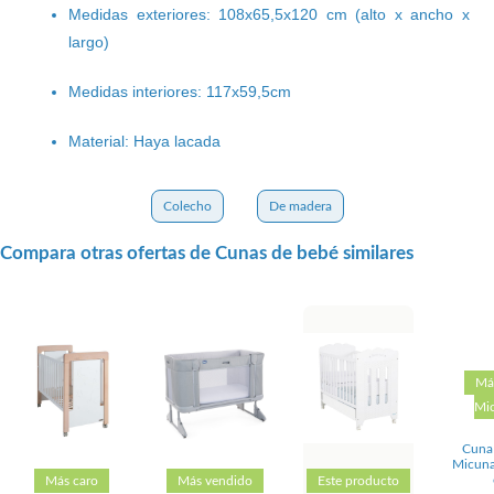
Medidas exteriores: 108x65,5x120 cm (alto x ancho x
largo)
Medidas interiores: 117x59,5cm
Material: Haya lacada
Colecho
De madera
Compara otras ofertas de Cunas de bebé similares
Má
Mi
Cuna
Micuna
Más caro
Más vendido
Este producto