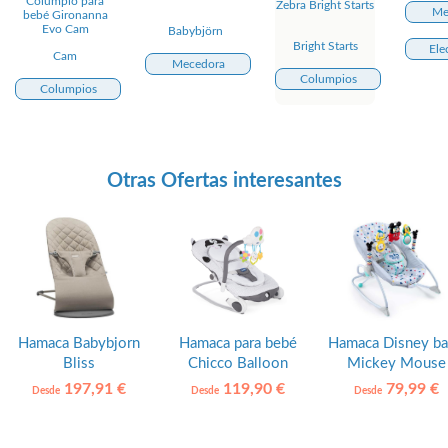
Columpio para
Zebra Bright Starts
Me
bebé Gironanna
Evo Cam
Babybjörn
Bright Starts
Ele
Cam
Mecedora
Columpios
Columpios
Otras Ofertas interesantes
Hamaca Babybjorn
Hamaca para bebé
Hamaca Disney b
Bliss
Chicco Balloon
Mickey Mouse
Bright Starts
197,91 €
119,90 €
79,99 €
Desde
Desde
Desde