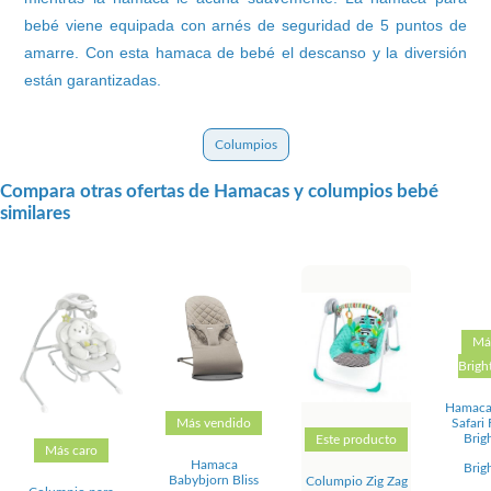
bebé viene equipada con arnés de seguridad de 5 puntos de
amarre. Con esta hamaca de bebé el descanso y la diversión
están garantizadas.
Columpios
Compara otras ofertas de Hamacas y columpios bebé
similares
Má
Bright
Hamaca
Safari 
Más vendido
Brigh
Este producto
Más caro
Hamaca
Brigh
Babybjorn Bliss
Columpio Zig Zag