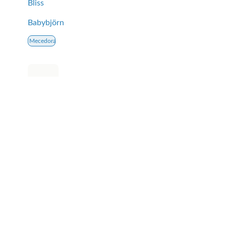
Bliss
Babybjörn
Mecedora