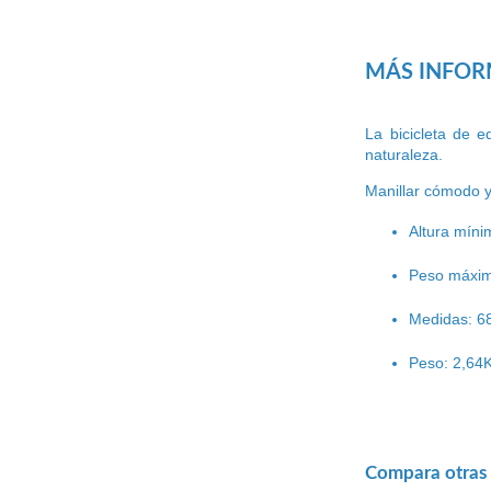
MÁS INFO
La bicicleta de e
naturaleza.
Manillar cómodo y
Altura mín
Peso máxim
Medidas:
6
Peso: 2,64
Compara otras o