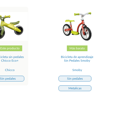
Este producto
Más barato
icleta sin pedales
Bicicleta de aprendizaje
Chicco Eco+
Sin Pedales Smoby
Chicco
Smoby
Sin pedales
Sin pedales
Metalicas