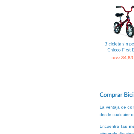
Bicicleta sin p
Chicco First 
34,83
Desde
Comprar Bici
La ventaja de
com
desde cualquier or
Encuentra
las m
cómpralo directam