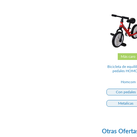
Más caro
Bicicleta de equili
pedales HO
Homcom
Con pedales
Metalicas
Otras Oferta