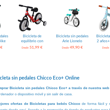
edales
Bicicleta de
Bicicleta sin pedales
Biciclet
Bike
equilibrio con
Arie Lionelo
2 año
pedales HOMCOM
 €
51,99 €
49,90 €
Desde
Desde
Desde
cleta sin pedales Chicco Eco+ Online
prar Bicicleta sin pedales Chicco Eco+ a través de nuestra web
denador o dispositivo móvil y sin salir de casa.
ejores ofertas de Bicicletas para bebés Chicco
de forma fácil y 
ente desde aquí. Accede a la promoción de tienda de productos para b