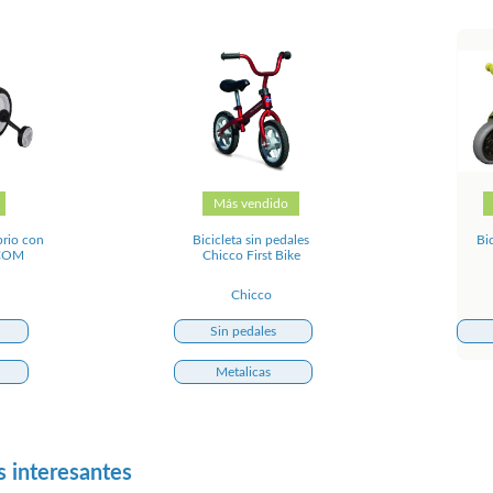
Más vendido
brio con
Bicicleta sin pedales
Bic
MCOM
Chicco First Bike
Chicco
Sin pedales
Metalicas
s interesantes