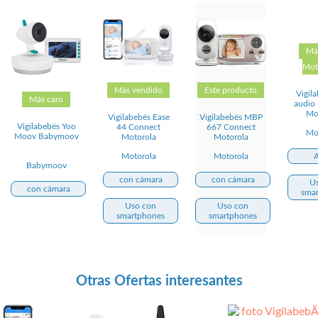
Má
Mot
Más vendido
Este producto
Vigil
Más caro
audio
Mo
Vigilabebés Ease
Vigilabebés MBP
Vigilabebés Yoo
44 Connect
667 Connect
Mo
Moov Babymoov
Motorola
Motorola
Motorola
Motorola
Babymoov
con cámara
con cámara
U
con cámara
sma
Uso con
Uso con
smartphones
smartphones
Otras Ofertas interesantes