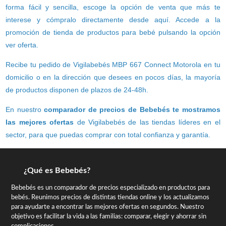
forma fácil y sencilla, escoge la opción de venta que más te
interese y cómpralo directamente desde aquí. Accede a la
promoción de tienda de productos para bebé pulsando la opción
ver oferta.
Recibe tu pedido de Vigilabebés MBP 667 Connect Motorola en tu
domicilio o en la dirección que desees en pocos días, la mayoría
de productos disponen de plazos de 24-48h.
En nuestro
comparador de precios de Bebebés te mostramos
las mejores ofertas
de Vigilabebés de las tiendas líderes en el
sector, para que puedas comprar con total confianza y garantía.
¿Qué es Bebebés?
Bebebés es un comparador de precios especializado en productos para
bebés. Reunimos precios de distintas tiendas online y los actualizamos
para ayudarte a encontrar las mejores ofertas en segundos. Nuestro
objetivo es facilitar la vida a las familias: comparar, elegir y ahorrar sin