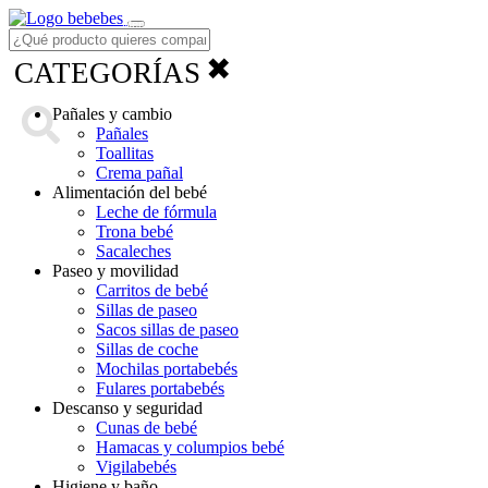
Menú
✖
CATEGORÍAS
Pañales y cambio
Pañales
Toallitas
Crema pañal
Alimentación del bebé
Leche de fórmula
Trona bebé
Sacaleches
Paseo y movilidad
Carritos de bebé
Sillas de paseo
Sacos sillas de paseo
Sillas de coche
Mochilas portabebés
Fulares portabebés
Descanso y seguridad
Cunas de bebé
Hamacas y columpios bebé
Vigilabebés
Higiene y baño