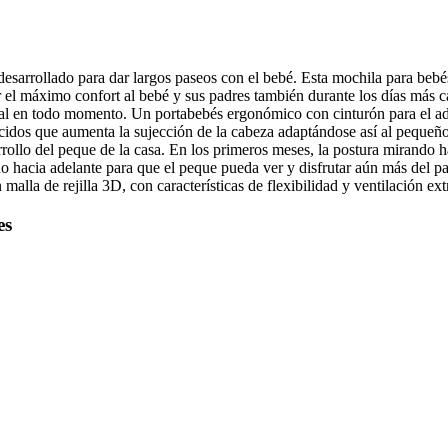
rrollado para dar largos paseos con el bebé. Esta mochila para bebés 
er el máximo confort al bebé y sus padres también durante los días más c
l en todo momento. Un portabebés ergonómico con cinturón para el adul
acidos que aumenta la sujección de la cabeza adaptándose así al pequeñ
arrollo del peque de la casa. En los primeros meses, la postura mirando
 hacia adelante para que el peque pueda ver y disfrutar aún más del pa
alla de rejilla 3D, con características de flexibilidad y ventilación ext
es