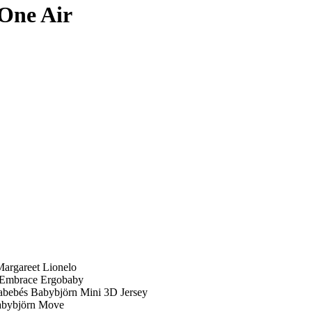
One Air
argareet Lionelo
 Embrace Ergobaby
abebés Babybjörn Mini 3D Jersey
abybjörn Move