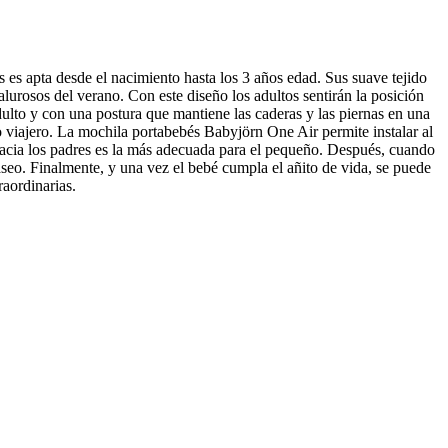
es apta desde el nacimiento hasta los 3 años edad. Sus suave tejido
alurosos del verano. Con este diseño los adultos sentirán la posición
to y con una postura que mantiene las caderas y las piernas en una
o viajero. La mochila portabebés Babyjörn One Air permite instalar al
 hacia los padres es la más adecuada para el pequeño. Después, cuando
seo. Finalmente, y una vez el bebé cumpla el añito de vida, se puede
raordinarias.