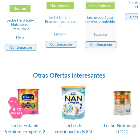
Líqui
Más vendido
Este producto
N
Más caro
Cont
Leche Enfamil
Leche ecológica
Leche Hero baby
Premium complete
Optima 2 Babybio
Nutrasense
2
Premium 2
Enfamil
Babybio
Hero
Continuacion
Continuacion
Continuacion
Otras Ofertas interesantes
Leche Enfamil
Leche de
Leche Nutramige
Premium complete 2
continuación NAN
LGG 2