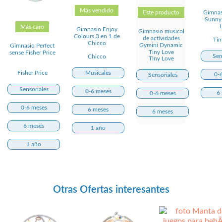
Más vendido
Este producto
Gimnas
Sunny
Más caro
Gimnasio Enjoy
Gimnasio musical
Colours 3 en 1 de
de actividades
Tin
Chicco
Gymini Dynamic
Gimnasio Perfect
Tiny Love
sense Fisher Price
Sen
Chicco
Tiny Love
Musicales
Fisher Price
0-
Sensoriales
Sensoriales
0-6 meses
6
0-6 meses
0-6 meses
6 meses
6 meses
6 meses
1 año
1 año
Otras Ofertas interesantes