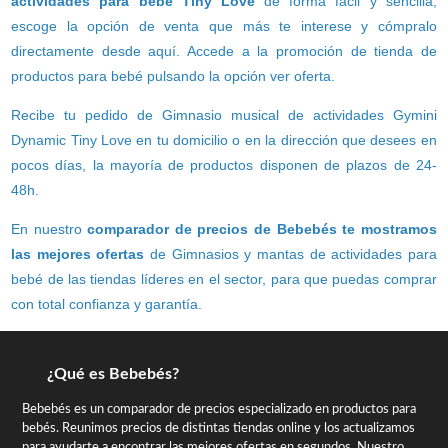
actividades para bebé Tiny Love
de forma fácil y sencilla,
escoge la opción de venta que más te interese y cómpralo
directamente desde aquí. Accede a la promoción de tienda de
productos para bebé pulsando la opción ver oferta.
Recibe tu pedido de Gimnasio musical de actividades Gymini
Dynamic Tiny Love en tu domicilio o en la dirección que desees en
pocos días, la mayoría de productos disponen de plazos de 24-
48h.
En nuestro
comparador de precios de Bebebés te mostramos
las mejores ofertas
de Gimnasios y mantas de actividades para
bebé de las tiendas líderes en el sector, para que puedas comprar
con total confianza y garantía.
¿Qué es Bebebés?
Bebebés es un comparador de precios especializado en productos para
bebés. Reunimos precios de distintas tiendas online y los actualizamos
para ayudarte a encontrar las mejores ofertas en segundos. Nuestro