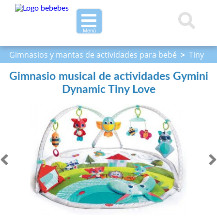
Menú
Gimnasios y mantas de actividades para bebé
>
Tiny
Love
>
Gimnasio musical de actividades Gymini
Dynamic Tiny Love
Gimnasio musical de actividades Gymini
Dynamic Tiny Love