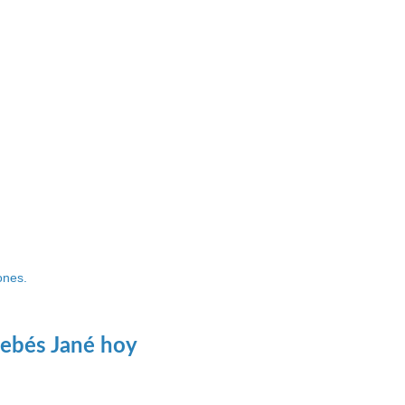
ones.
bebés Jané hoy