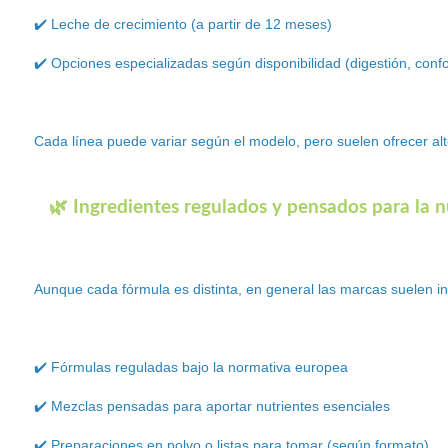
✔️ Leche de crecimiento (a partir de 12 meses)
✔️ Opciones especializadas según disponibilidad (digestión, confor
Cada línea puede variar según el modelo, pero suelen ofrecer alt
🌿 Ingredientes regulados y pensados para la nu
Aunque cada fórmula es distinta, en general las marcas suelen inc
✔️ Fórmulas reguladas bajo la normativa europea
✔️ Mezclas pensadas para aportar nutrientes esenciales
✔️ Preparaciones en polvo o listas para tomar (según formato)