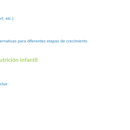
t, etc.)
ernativas para diferentes etapas de crecimiento.
trición infantil
luir: