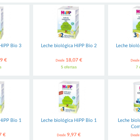
 HiPP Bio 3
Leche biológica HiPP Bio 2
Leche bioló
9 €
18,07 €
Desde
Desde
s
5 ofertas
7 
 HiPP Bio 1
Leche biológica HiPP Bio 1
Leche biol
Com
7 €
9,97 €
Desde
Desde