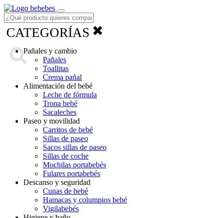
Menú
✖
CATEGORÍAS
Pañales y cambio
Pañales
Toallitas
Crema pañal
Alimentación del bebé
Leche de fórmula
Trona bebé
Sacaleches
Paseo y movilidad
Carritos de bebé
Sillas de paseo
Sacos sillas de paseo
Sillas de coche
Mochilas portabebés
Fulares portabebés
Descanso y seguridad
Cunas de bebé
Hamacas y columpios bebé
Vigilabebés
Higiene y baño