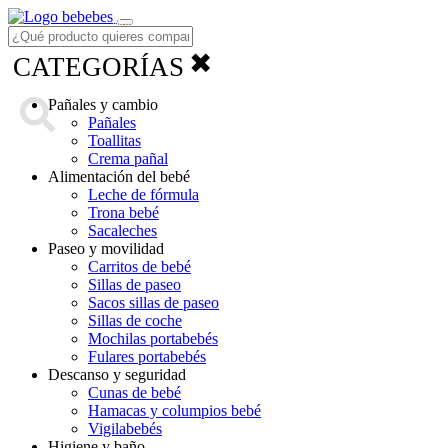
Menú
✖
CATEGORÍAS
Pañales y cambio
Pañales
Toallitas
Crema pañal
Alimentación del bebé
Leche de fórmula
Trona bebé
Sacaleches
Paseo y movilidad
Carritos de bebé
Sillas de paseo
Sacos sillas de paseo
Sillas de coche
Mochilas portabebés
Fulares portabebés
Descanso y seguridad
Cunas de bebé
Hamacas y columpios bebé
Vigilabebés
Higiene y baño