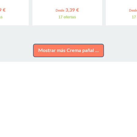
9 €
3,39 €
Desde
Desd
as
17 ofertas
17
Mostrar más Crema pañal ...